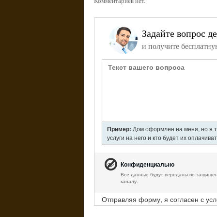
Комментариев нет.
Задайте вопрос д
и получите бесплатну
Пример:
Дом оформлен на меня, но я т
услуги на него и кто будет их оплачива
Конфиденциально
Все данные будут переданы по защище
каналу.
Отправляя форму, я согласен с ус