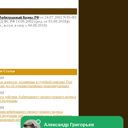
и
от 24.07.2002 N 95-ФЗ
Арбитражный Кодекс РФ
Д ФС РФ 14.06.2002) (ред. от 03.08.2018)(с
п., вступ. в силу с 04.08.2018)
ие Статьи
009
ых вопросах, возникших в судебной практике При
нии дел об административных правонарушениях
009
и в действие Арбитражного процессуального кодекса
й федерации
009
нии арбитражного процессуального кодекса
й федерации при рассмотрении дел в арбитражном
ляционной инстанции