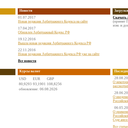
Новости
Загрузк
01.07.2017
Скачать 
(принят Г
Новая редакция Арбитражного Кодекса на сайте
изм. и до
17.04.2017
Обновлен Арбитражный Кодекс РФ
19.12.2016
Вышла новая редакция Арбитражного Кодекса РФ
22.11.2016
Новая редакция Арбитражного Кодекса РФ уже на сайте
Все новости
Курсы валют
Последн
28.08.2
USD
EUR
GBP
О некотор
80,9293
93,1901
108,8256
рассмотре
обновление: 06.08.2026
28.06.2
О введени
Российско
06.05.2
О примене
Российско
Суде апел
Все статьи