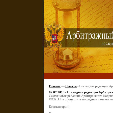
—
-
Последняя редакция Ар
Главная
Новости
02.07.2013 - Последняя редакция Арбитра
Самая новая редакция Арбитражного Кодекса
WORD. Не пропустите последние изменения,
Комментарии: