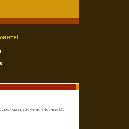
оните!
1
8
рузок и скачать документ в формате MS