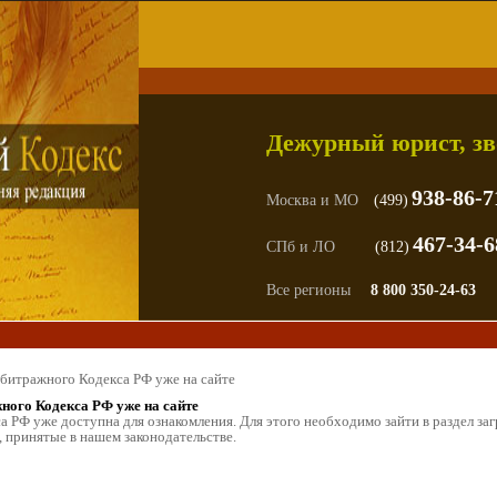
Дежурный юрист, зв
938-86-7
Москва и МО
(499)
467-34-6
СПб и ЛО
(812)
Все регионы
8 800 350-24-63
битражного Кодекса РФ уже на сайте
жного Кодекса РФ уже на сайте
 РФ уже доступна для ознакомления. Для этого необходимо зайти в раздел заг
 принятые в нашем законодательстве.