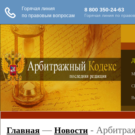
Д
М
С
В
—
-
Арбитраж
Главная
Новости