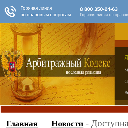
Д
М
С
В
—
-
Доступна
Главная
Новости