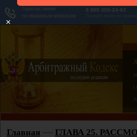
Д
М
С
В
—
Главная
ГЛАВА 25. РАССМ