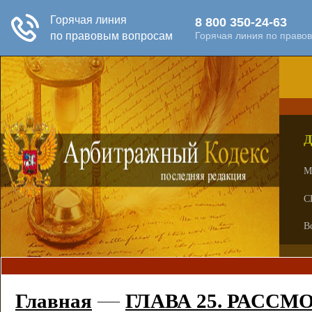
Д
М
С
В
—
Главная
ГЛАВА 25. РАССМ