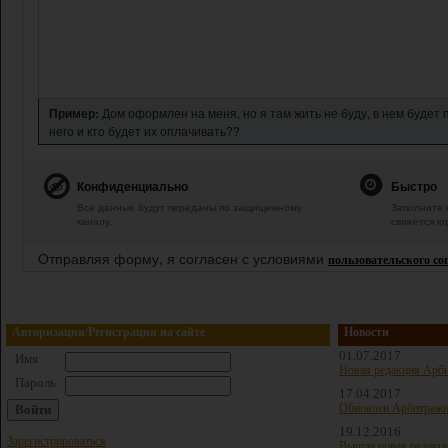
Пример:
Дом оформлен на меня, но я там жить не буду, в нем будет
него и кто будет их оплачивать??
Конфиденциально
Быстро
Все данные будут переданы по защищенному
Заполните 
каналу.
свяжется ю
Отправляя форму, я согласен с условиями
пользовательского с
Авторизация/Регистрация на сайте
Новости
01.07.2017
Имя
Новая редакция Арби
Пароль
17.04.2017
Обновлен Арбитражн
19.12.2016
Зарегистрироваться
Вышла новая редакц