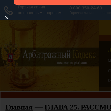
Д
М
С
В
—
Главная
ГЛАВА 25. РАССМ