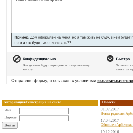
Пример:
Дом оформлен на меня, но я там жить не буду, в нем будет
него и кто будет их оплачивать??
Конфиденциально
Быстро
Все данные будут переданы по защищенному
Заполните 
каналу.
свяжется ю
Отправляя форму, я согласен с условиями
пользовательского с
Авторизация/Регистрация на сайте
Новости
01.07.2017
Имя
Новая редакция Арби
Пароль
17.04.2017
Обновлен Арбитражн
19.12.2016