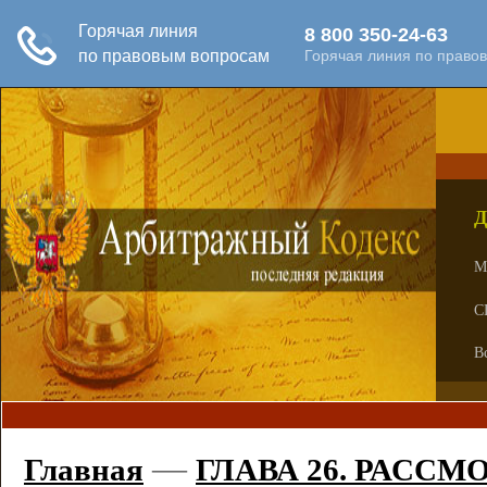
Д
М
С
В
—
Главная
ГЛАВА 26. РАСС