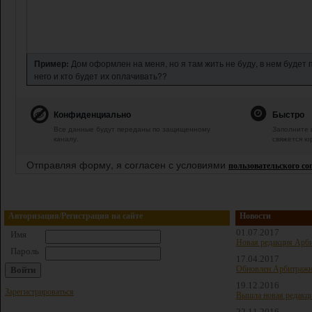
Пример:
Дом оформлен на меня, но я там жить не буду, в нем будет
него и кто будет их оплачивать??
Конфиденциально
Быстро
Все данные будут переданы по защищенному
Заполните 
каналу.
свяжется ю
Отправляя форму, я согласен с условиями
пользовательского с
Авторизация/Регистрация на сайте
Новости
01.07.2017
Имя
Новая редакция Арби
Пароль
17.04.2017
Обновлен Арбитражн
19.12.2016
Зарегистрироваться
Вышла новая редакц
22.11.2016