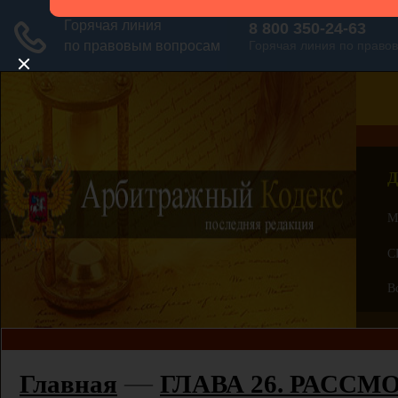
Д
М
С
В
—
Главная
ГЛАВА 26. РАСС