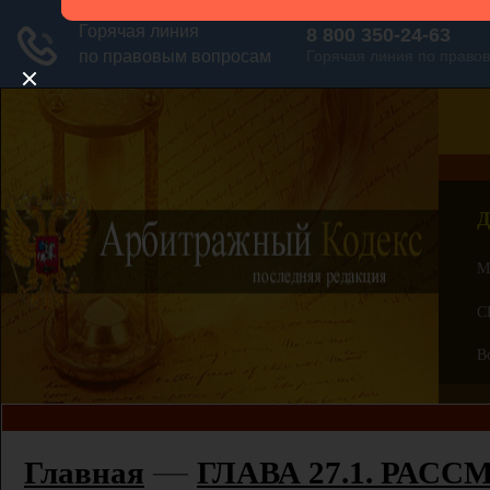
Д
М
С
В
—
Главная
ГЛАВА 27.1. РА