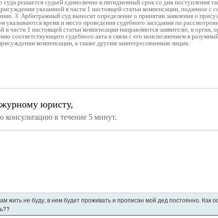
 суда решается судьей единолично в пятидневный срок со дня поступления так
 присуждении указанной в части 1 настоящей статьи компенсации, поданное 
нию. 3. Арбитражный суд выносит определение о принятии заявления о прису
ом указываются время и место проведения судебного заседания по рассмотрени
й в части 1 настоящей статьи компенсации направляются заявителю, в орган, 
ию соответствующего судебного акта в связи с его неисполнением в разумный
 присуждении компенсации, а также другим заинтересованным лицам.
ежурному юристу,
ю консультацию в течение 5 минут.
ам жить не буду, в нем будет проживать и прописан мой дед постоянно. Как
ть??