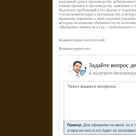
разумный срок к производству арбитражного
обязан принять к производству заявление о
Кодексом требований к его форме и содержа
статьи компенсации к производству, в котор
принятии заявления о присуждении указанно
которые возложены обязанности по исполнен
обращения заявителя в суд с требованием о
Комментарии посетителей:
Комментариев нет.
Задайте вопрос д
и получите бесплатну
Пример:
Дом оформлен на меня, но я т
услуги на него и кто будет их оплачива