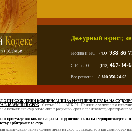
Дежурный юрист, зв
938-86-7
Москва и МО
(499)
467-34-6
СПб и ЛО
(812)
Все регионы
8 800 350-24-63
 ДЕЛ О ПРИСУЖДЕНИИ КОМПЕНСАЦИИ ЗА НАРУШЕНИЕ ПРАВА НА СУДОПР
-
Статья 222.4. АПК РФ. Принятие заявления о присуж
ТА В РАЗУМНЫЙ СРОК
а на исполнение судебного акта в разумный срок к производству арбитражного
я о присуждении компенсации за нарушение права на судопроизводство в 
дству арбитражного суда 
нии компенсации за нарушение права на судопроизводство в разумный срок или