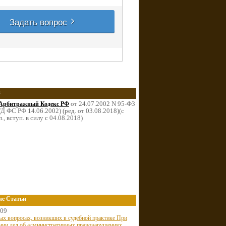
Задать вопрос
и
от 24.07.2002 N 95-ФЗ
Арбитражный Кодекс РФ
Д ФС РФ 14.06.2002) (ред. от 03.08.2018)(с
п., вступ. в силу с 04.08.2018)
ие Статьи
009
ых вопросах, возникших в судебной практике При
нии дел об административных правонарушениях