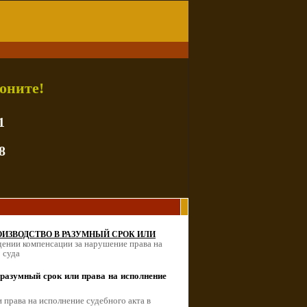
оните!
1
8
ОИЗВОДСТВО В РАЗУМНЫЙ СРОК ИЛИ
дении компенсации за нарушение права на
 суда
разумный срок или права на исполнение 
 права на исполнение судебного акта в