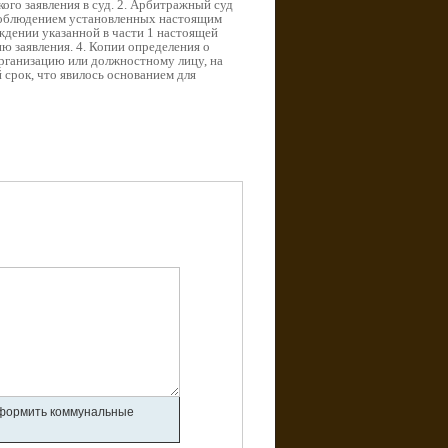
ого заявления в суд. 2. Арбитражный суд
с соблюдением установленных настоящим
ждении указанной в части 1 настоящей
ю заявления. 4. Копии определения о
организацию или должностному лицу, на
 срок, что явилось основанием для
 оформить коммунальные