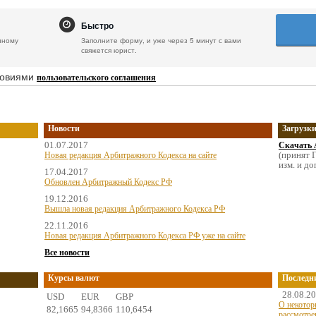
Быстро
нному
Заполните форму, и уже через 5 минут с вами
свяжется юрист.
ловиями
пользовательского соглашения
Новости
Загрузк
01.07.2017
Скачать 
(принят Г
Новая редакция Арбитражного Кодекса на сайте
изм. и до
17.04.2017
Обновлен Арбитражный Кодекс РФ
19.12.2016
Вышла новая редакция Арбитражного Кодекса РФ
22.11.2016
Новая редакция Арбитражного Кодекса РФ уже на сайте
Все новости
Курсы валют
Последн
28.08.2
USD
EUR
GBP
О некотор
82,1665
94,8366
110,6454
рассмотре