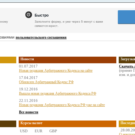
Быстро
нному
Заполните форму, и уже через 5 минут с вами
свяжется юрист.
ловиями
пользовательского соглашения
Новости
Загрузк
01.07.2017
Скачать 
(принят Г
Новая редакция Арбитражного Кодекса на сайте
изм. и до
17.04.2017
Обновлен Арбитражный Кодекс РФ
19.12.2016
Вышла новая редакция Арбитражного Кодекса РФ
22.11.2016
Новая редакция Арбитражного Кодекса РФ уже на сайте
Все новости
Курсы валют
Последн
28.08.2
USD
EUR
GBP
О некотор