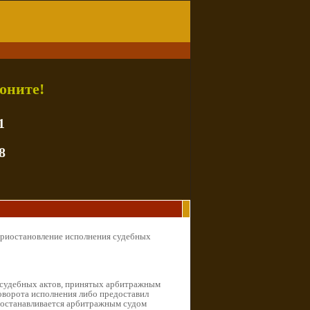
оните!
1
8
Приостановление исполнения судебных
е судебных актов, принятых арбитражным
поворота исполнения либо предоставил
риостанавливается арбитражным судом