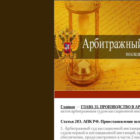
—
Главная
ГЛАВА 35. ПРОИЗВОДСТВО В
актов арбитражным судом кассационной ин
Статья 283. АПК РФ. Приостановление ис
1. Арбитражный суд кассационной инстанци
судом первой и апелляционной инстанций, п
обеспечение, предусмотренное в части 2 на