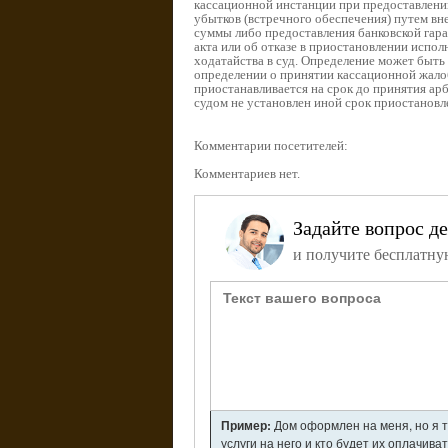
кассационной инстанции при предоставлени
убытков (встречного обеспечения) путем вн
суммы либо предоставления банковской гара
акта или об отказе в приостановлении испо
ходатайства в суд. Определение может быт
определении о принятии кассационной жалоб
приостанавливается на срок до принятия а
судом не установлен иной срок приостановл
Комментарии посетителей:
Комментариев нет.
Задайте вопрос д
и получите бесплатну
Пример:
Дом оформлен на меня, но я т
услуги на него и кто будет их оплачива