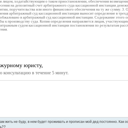
и лицом, ходатайствующим о таком приостановлении, обеспечения возмещени
есения на депозитный счет арбитражного суда кассационной инстанции денеж
нтии, поручительства или иного финансового обеспечения на ту же сумму. 3.
лнения арбитражный суд кассационной инстанции выносит определение в трех
ь обжаловано в арбитражный суд кассационной инстанции. Содержание этого 
ы к производству суда. Копия определения направляется лицам, участвующим 
рбитражным судом кассационной инстанции постановления по результатам расс
ения.
ежурному юристу,
ю консультацию в течение 5 минут.
ам жить не буду, в нем будет проживать и прописан мой дед постоянно. Как
ть??