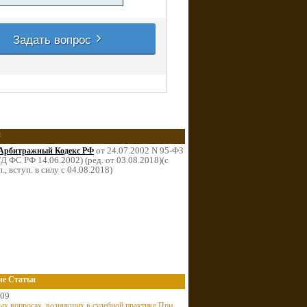
Задать вопрос
и
от 24.07.2002 N 95-ФЗ
Арбитражный Кодекс РФ
Д ФС РФ 14.06.2002) (ред. от 03.08.2018)(с
п., вступ. в силу с 04.08.2018)
ие Статьи
009
ых вопросах, возникших в судебной практике При