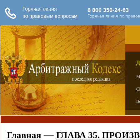
Д
М
С
В
—
Главная
ГЛАВА 35. ПРОИ