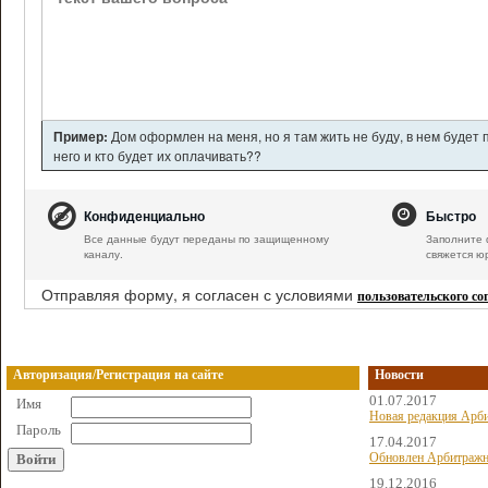
Пример:
Дом оформлен на меня, но я там жить не буду, в нем будет
него и кто будет их оплачивать??
Конфиденциально
Быстро
Все данные будут переданы по защищенному
Заполните 
каналу.
свяжется ю
Отправляя форму, я согласен с условиями
пользовательского с
Авторизация/Регистрация на сайте
Новости
01.07.2017
Имя
Новая редакция Арби
Пароль
17.04.2017
Обновлен Арбитражн
19.12.2016