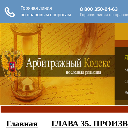
Д
М
С
В
—
Главная
ГЛАВА 35. ПРОИ