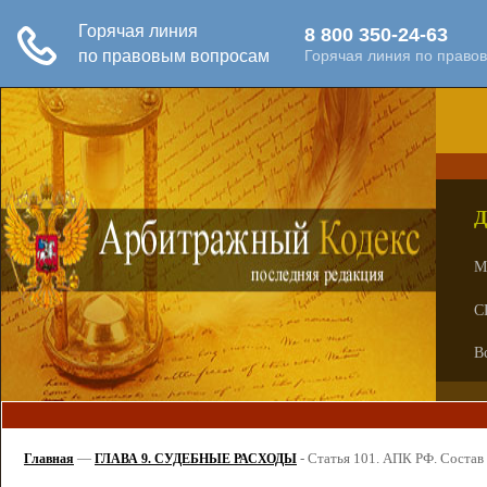
Д
М
С
В
—
-
Статья 101. АПК РФ. Состав
Главная
ГЛАВА 9. СУДЕБНЫЕ РАСХОДЫ