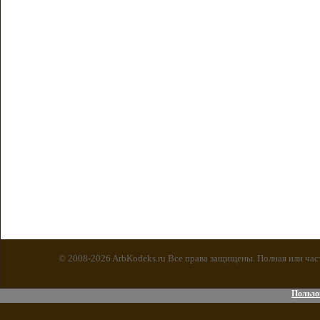
© 2008-2026 ArbKodeks.ru Все права защищены. Полная или час
Пользо